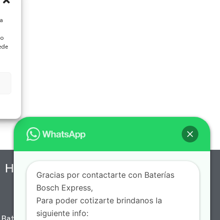
ra
 o
ede
Horario de Servicio a Domicilio
Gracias por contactarte con Baterías
Bosch Express,
7 AM - 10 PM, Lunes a Domingo
Para poder cotizarte brindanos la
siguiente info:
Batería Express, puedes encontrar una amplia