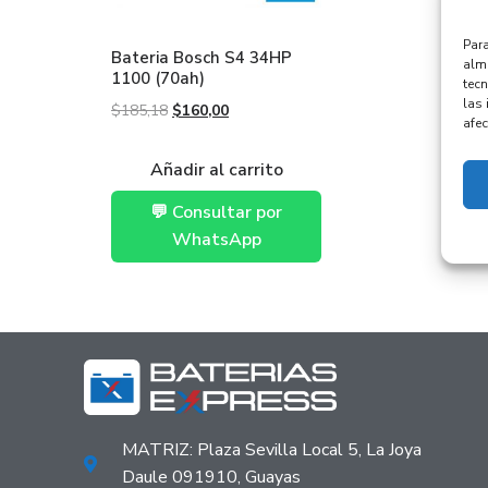
Para
Bateria Bosch S4 34HP
alma
1100 (70ah)
tec
las 
$
185,18
$
160,00
afec
Añadir al carrito
💬 Consultar por
WhatsApp
MATRIZ: Plaza Sevilla Local 5, La Joya
Daule 091910, Guayas