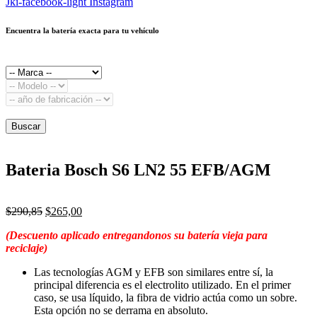
Jki-facebook-light
Instagram
Encuentra la batería exacta para tu vehículo
Buscar
Bateria Bosch S6 LN2 55 EFB/AGM
El
El
$
290,85
$
265,00
precio
precio
(Descuento aplicad
o entregandonos su batería vieja para
original
actual
reciclaje)
era:
es:
$290,85.
$265,00.
Las tecnologías AGM y EFB son similares entre sí, la
principal diferencia es el electrolito utilizado. En el primer
caso, se usa líquido, la fibra de vidrio actúa como un sobre.
Esta opción no se derrama en absoluto.