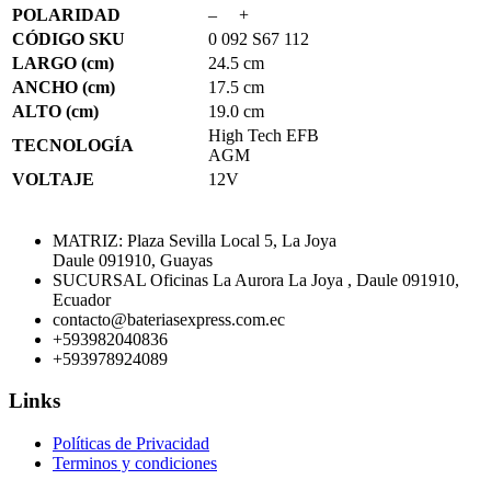
POLARIDAD
– +
CÓDIGO SKU
0 092 S67 112
LARGO (cm)
24.5 cm
ANCHO (cm)
17.5 cm
ALTO (cm)
19.0 cm
High Tech EFB
TECNOLOGÍA
AGM
VOLTAJE
12V
MATRIZ: Plaza Sevilla Local 5, La Joya
Daule 091910, Guayas
SUCURSAL Oficinas La Aurora La Joya , Daule 091910,
Ecuador
contacto@bateriasexpress.com.ec
+593982040836
+593978924089
Links
Políticas de Privacidad
Terminos y condiciones