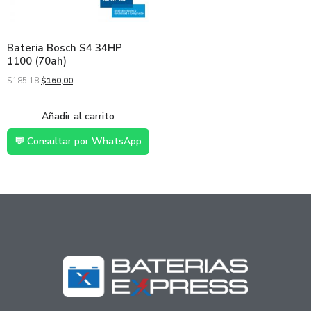
Bateria Bosch S4 34HP
1100 (70ah)
$
185,18
$
160,00
Añadir al carrito
💬 Consultar por WhatsApp