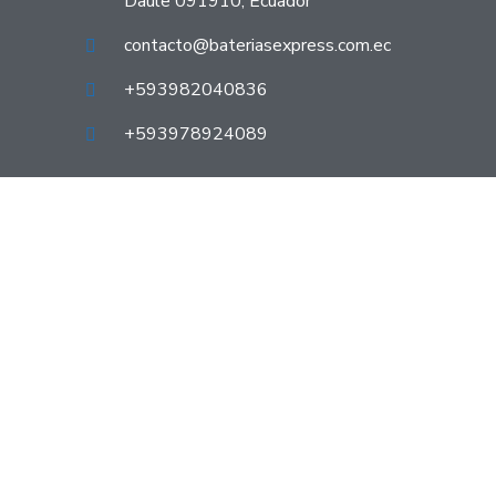
Daule 091910, Ecuador
contacto@bateriasexpress.com.ec
+593982040836
+593978924089