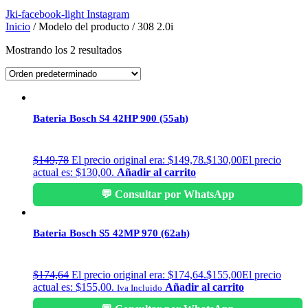
Jki-facebook-light
Instagram
Inicio
/ Modelo del producto / 308 2.0i
Mostrando los 2 resultados
Bateria Bosch S4 42HP 900 (55ah)
$
149,78
El precio original era: $149,78.
$
130,00
El precio
actual es: $130,00.
Añadir al carrito
💬 Consultar por WhatsApp
Bateria Bosch S5 42MP 970 (62ah)
$
174,64
El precio original era: $174,64.
$
155,00
El precio
actual es: $155,00.
Añadir al carrito
Iva Incluido