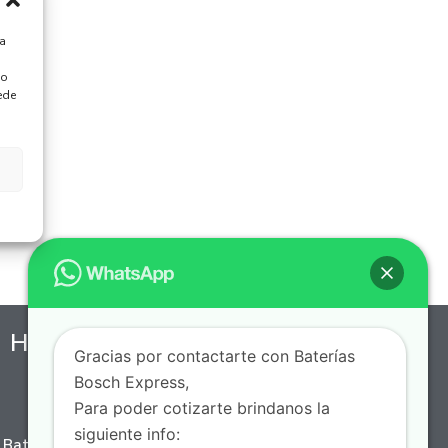
ra
 o
ede
Horario de Servicio a Domicilio
Gracias por contactarte con Baterías
Bosch Express,
7 AM - 10 PM, Lunes a Domingo
Para poder cotizarte brindanos la
siguiente info:
Batería Express, puedes encontrar una amplia