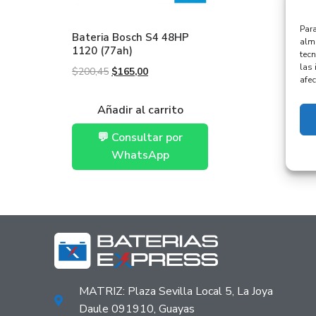
Para
Bateria Bosch S4 48HP
alma
1120 (77ah)
tec
las 
$
200,45
$
165,00
afec
Añadir al carrito
💬 Consultar por
WhatsApp
MATRIZ: Plaza Sevilla Local 5, La Joya
Daule 091910, Guayas