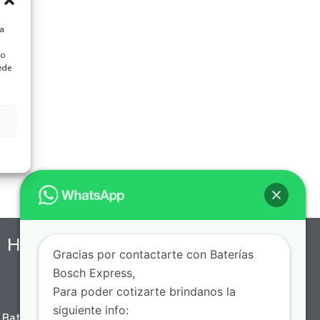
ra
 o
ede
Horario de Servicio a Domicilio
Gracias por contactarte con Baterías
Bosch Express,
7 AM - 10 PM, Lunes a Domingo
Para poder cotizarte brindanos la
siguiente info:
Batería Express, puedes encontrar una amplia