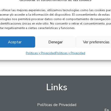
 ofrecer las mejores experiencias, utilizamos tecnologías como las cookies pa
 S5 42MP
cenar y/o acceder a la información del dispositivo. El consentimiento de estas
nologías nos permitirá procesar datos como el comportamiento de navegación
identificaciones únicas en este sitio. No consentir o retirar el consentimiento, pu
Iva Incluido
tar negativamente a ciertas características y funciones.
carrito
Aceptar
Denegar
Ver preferencias
tar por
Politicas y Privacidad
Politicas y Privacidad
App
Links
Políticas de Privacidad
En 