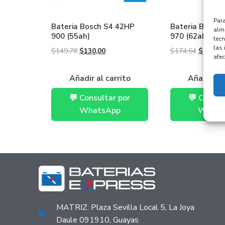
Para
Bateria Bosch S4 42HP
Bateria Bosch
alma
900 (55ah)
970 (62ah)
tec
las 
$
149,78
$
130,00
$
174,64
$
155,00
afec
Añadir al carrito
Añadir al 
💬 Consultar por
💬 Consul
WhatsApp
Whats
MATRIZ: Plaza Sevilla Local 5, La Joya
Daule 091910, Guayas