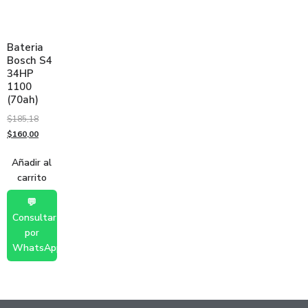
Bateria
Bosch S4
34HP
1100
(70ah)
$
185,18
$
160,00
Añadir al
carrito
💬
Consultar
por
WhatsApp