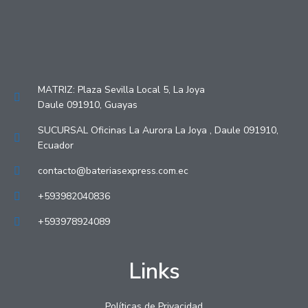
MATRIZ: Plaza Sevilla Local 5, La Joya
Daule 091910, Guayas
SUCURSAL Oficinas La Aurora La Joya , Daule 091910,
Ecuador
contacto@bateriasexpress.com.ec
+593982040836
+593978924089
Links
Políticas de Privacidad