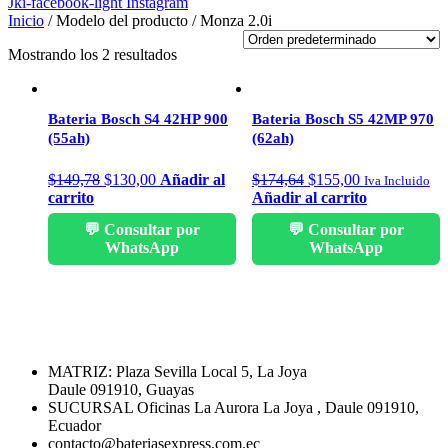
Jki-facebook-light
Instagram
Inicio
/ Modelo del producto / Monza 2.0i
Mostrando los 2 resultados
Bateria Bosch S4 42HP 900
Bateria Bosch S5 42MP 970
(55ah)
(62ah)
El
El
El
El
$
149,78
$
130,00
Añadir al
$
174,64
$
155,00
Iva Incluido
precio
precio
precio
precio
carrito
Añadir al carrito
original
actual
original
actual
💬 Consultar por
💬 Consultar por
era:
es:
era:
es:
WhatsApp
WhatsApp
$149,78.
$130,00.
$174,64.
$155,00.
MATRIZ: Plaza Sevilla Local 5, La Joya
Daule 091910, Guayas
SUCURSAL Oficinas La Aurora La Joya , Daule 091910,
Ecuador
contacto@bateriasexpress.com.ec