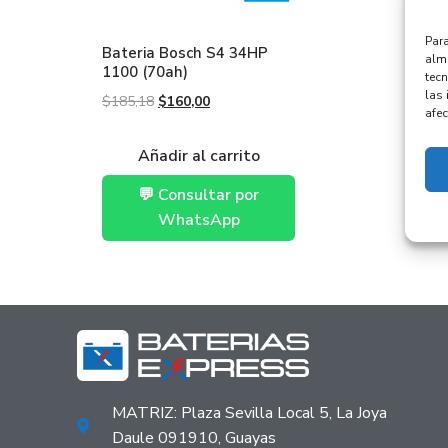
Para
Bateria Bosch S4 34HP
alma
1100 (70ah)
tec
las 
$
185,18
$
160,00
afec
Añadir al carrito
💬 Consultar por
WhatsApp
MATRIZ: Plaza Sevilla Local 5, La Joya
Daule 091910, Guayas