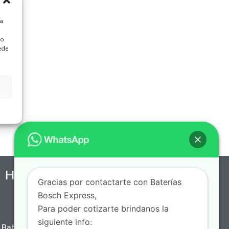
ra
 o
ede
Horario de Servicio a Domicilio
Gracias por contactarte con Baterías
Bosch Express,
7 AM - 10 PM, Lunes a Domingo
Para poder cotizarte brindanos la
siguiente info:
Batería Express, puedes encontrar una amplia