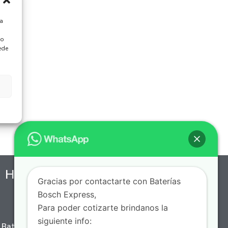
ra
 o
ede
Horario de Servicio a Domicilio
Gracias por contactarte con Baterías
Bosch Express,
7 AM - 10 PM, Lunes a Domingo
Para poder cotizarte brindanos la
siguiente info:
Batería Express, puedes encontrar una amplia