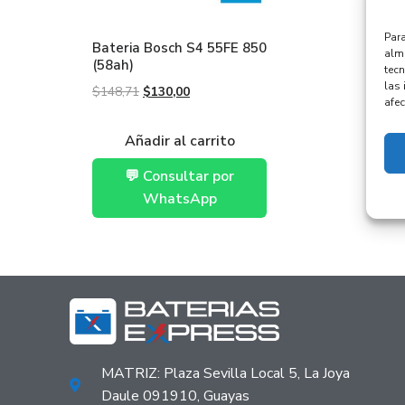
Para
Bateria Bosch S4 55FE 850
alma
(58ah)
tec
las 
$
148,71
$
130,00
afec
Añadir al carrito
💬 Consultar por
WhatsApp
MATRIZ: Plaza Sevilla Local 5, La Joya
Daule 091910, Guayas