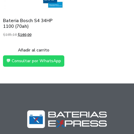
Bateria Bosch S4 34HP
1100 (70ah)
$
185,18
$
160,00
Añadir al carrito
💬 Consultar por WhatsApp