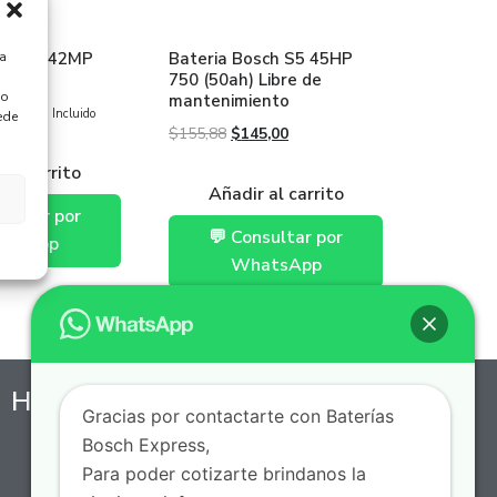
ra
sch S5 42MP
Bateria Bosch S5 45HP
750 (50ah) Libre de
 o
mantenimiento
5,00
Iva Incluido
ede
$
155,88
$
145,00
 al carrito
Añadir al carrito
sultar por
💬 Consultar por
atsApp
WhatsApp
Horario de Servicio a Domicilio
Gracias por contactarte con Baterías
Bosch Express,
7 AM - 10 PM, Lunes a Domingo
Para poder cotizarte brindanos la