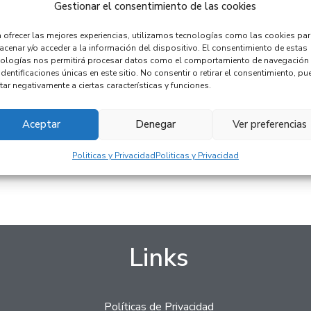
Gestionar el consentimiento de las cookies
 S4 36HP
 ofrecer las mejores experiencias, utilizamos tecnologías como las cookies pa
Bateria Bosch S4 42HP
Bateria Bo
cenar y/o acceder a la información del dispositivo. El consentimiento de estas
900 (55ah)
970 (62ah)
nologías nos permitirá procesar datos como el comportamiento de navegación
$
149,78
$
130,00
$
174,64
$
15
identificaciones únicas en este sitio. No consentir o retirar el consentimiento, pu
tar negativamente a ciertas características y funciones.
carrito
Añadir al carrito
Añadir
Aceptar
Denegar
Ver preferencias
tar por
💬 Consultar por
💬 Con
App
WhatsApp
Wh
Politicas y Privacidad
Politicas y Privacidad
Links
Políticas de Privacidad