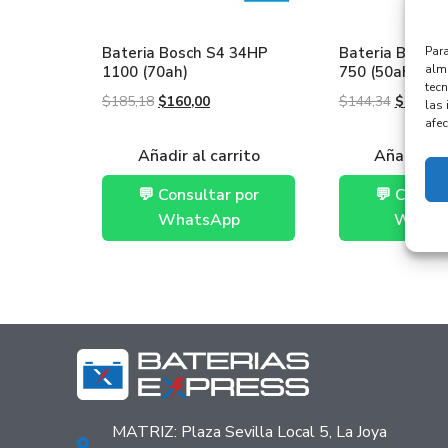
Bateria Bosch S4 34HP
Bateria Bosch
Para
alma
1100 (70ah)
750 (50ah)
tec
$
185,18
$
160,00
$
144,34
$
125,00
las 
afec
Añadir al carrito
Añadir al 
💬 Consultar por
💬 Consul
WhatsApp
Whats
MATRIZ: Plaza Sevilla Local 5, La Joya